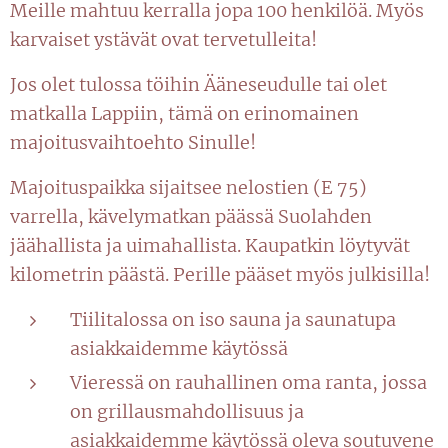
Meille mahtuu kerralla jopa 100 henkilöä. Myös
karvaiset ystävät ovat tervetulleita!
Jos olet tulossa töihin Ääneseudulle tai olet
matkalla Lappiin, tämä on erinomainen
majoitusvaihtoehto Sinulle!
Majoituspaikka sijaitsee nelostien (E 75)
varrella, kävelymatkan päässä Suolahden
jäähallista ja uimahallista. Kaupatkin löytyvät
kilometrin päästä. Perille pääset myös julkisilla!
Tiilitalossa on iso sauna ja saunatupa
asiakkaidemme käytössä
Vieressä on rauhallinen oma ranta, jossa
on grillausmahdollisuus ja
asiakkaidemme käytössä oleva soutuvene